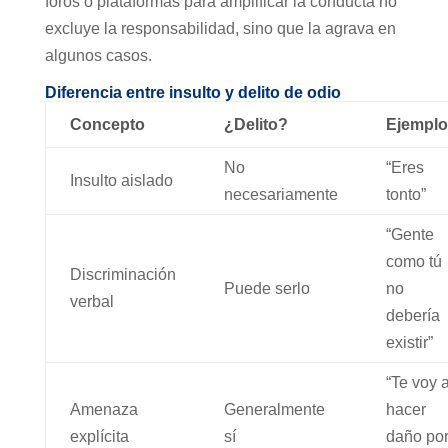
foros o plataformas para amplificar la conducta no
excluye la responsabilidad, sino que la agrava en
algunos casos.
Diferencia entre insulto y delito de odio
Concepto
¿Delito?
Ejemplo
No
“Eres
Insulto aislado
necesariamente
tonto”
“Gente
como tú
Discriminación
Puede serlo
no
verbal
debería
existir”
“Te voy 
Amenaza
Generalmente
hacer
explícita
sí
daño po