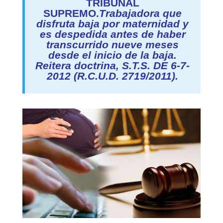
TRIBUNAL
SUPREMO.
Trabajadora que
disfruta baja por maternidad y
es despedida antes de haber
transcurrido nueve meses
desde el inicio de la baja.
Reitera doctrina, S.T.S. DE 6-7-
2012 (R.C.U.D. 2719/2011).