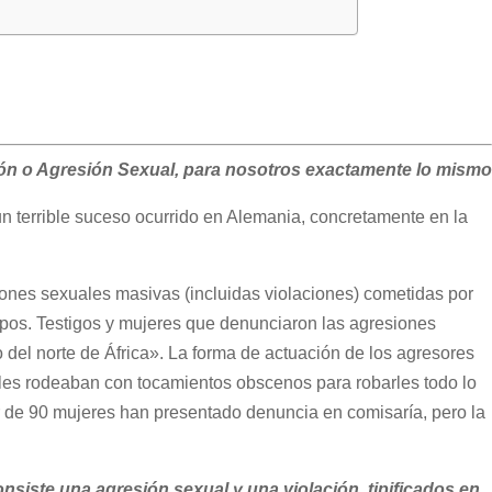
ción o Agresión Sexual, para nosotros exactamente lo mismo
 terrible suceso ocurrido en Alemania, concretamente en la
iones sexuales masivas (incluidas violaciones) cometidas por
pos. Testigos y mujeres que denunciaron las agresiones
 del norte de África». La forma de actuación de los agresores
y les rodeaban con tocamientos obscenos para robarles todo lo
 de 90 mujeres han presentado denuncia en comisaría, pero la
nsiste una agresión sexual y una violación, tipificados en