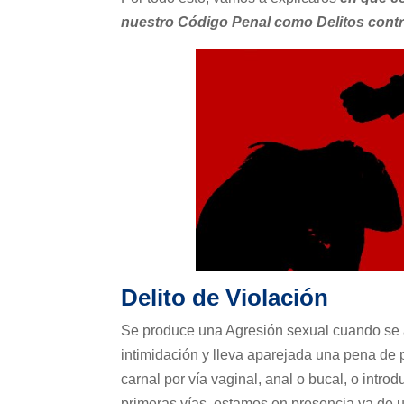
nuestro Código Penal como Delitos contra
Delito de Violación
Se produce una Agresión sexual cuando se at
intimidación y lleva aparejada una pena de p
carnal por vía vaginal, anal o bucal, o intr
primeras vías, estamos en presencia ya de 