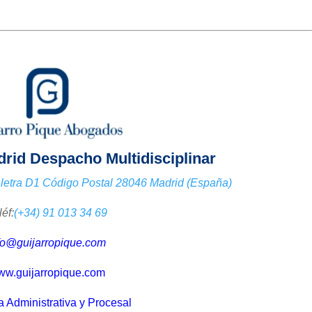
rid Despacho Multidisciplinar
0, letra D1 Código Postal 28046 Madrid (España)
léf:
(+34) 91 013 34 69
fo@guijarropique.com
w.guijarropique.com
a Administrativa y Procesal