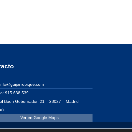
tacto
 info@guijarropique.com
no: 915.638.539
del Buen Gobernador, 21 – 28027 – Madrid
a)
Ver en Google Maps