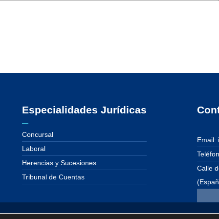
Especialidades Jurídicas
Con
Concursal
Email:
Laboral
Teléfo
Herencias y Sucesiones
Calle 
Tribunal de Cuentas
(Españ
echos reservados. ·
info@guijarropique.com
·
915.638.539