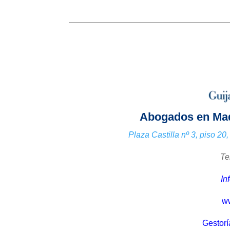
Abogados en Mad
Plaza Castilla nº 3, piso 2
Te
In
ww
Gestorí