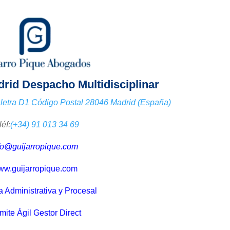
rid Despacho Multidisciplinar
0, letra D1 Código Postal 28046 Madrid (España)
léf:
(+34) 91 013 34 69
fo@guijarropique.com
w.guijarropique.com
a Administrativa y Procesal
mite Ágil Gestor Direct