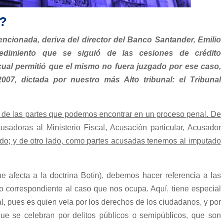
n?
ncionada, deriva del director del Banco Santander, Emilio
edimiento que se siguió de las cesiones de crédito
 cual permitió que el mismo no fuera juzgado por ese caso,
07, dictada por nuestro más Alto tribunal: el Tribunal
 de las partes que podemos encontrar en un proceso penal. De
adoras al Ministerio Fiscal, Acusación particular, Acusador
ado; y de otro lado, como partes acusadas tenemos al imputado
 afecta a la doctrina Botín), debemos hacer referencia a las
 correspondiente al caso que nos ocupa. Aquí, tiene especial
al, pues es quien vela por los derechos de los ciudadanos, y por
 que se celebran por delitos públicos o semipúblicos, que son