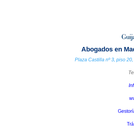
Abogados en Mad
Plaza Castilla nº 3, piso 2
Te
In
ww
Gestorí
Trá