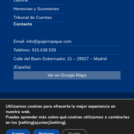
Herencias y Sucesiones
Tribunal de Cuentas
Contacto
Email: info@guijarropique.com
Teléfono: 915.638.539
Calle del Buen Gobernador, 21 – 28027 – Madrid
(España)
Ver en Google Maps
Utilizamos cookies para ofrecerte la mejor experiencia en
© 2026 Grupo Guijarro Pique. Todos los derechos
nuestra web.
Puedes aprender más sobre qué cookies utilizamos o cambiarlas
reservados. ·
info@guijarropique.com
·
en los {setting]ajustes{/setting].
915.638.539
Aceptar
Rechazar
Ajustes